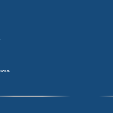
:
.
nfach an