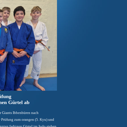
üfung
nen Gürtel ab
 Giants Ibbenbüren nach
r Prüfung zum orangen (5. Kyu) und
nnten farbigen Gürtel im Judo stehen