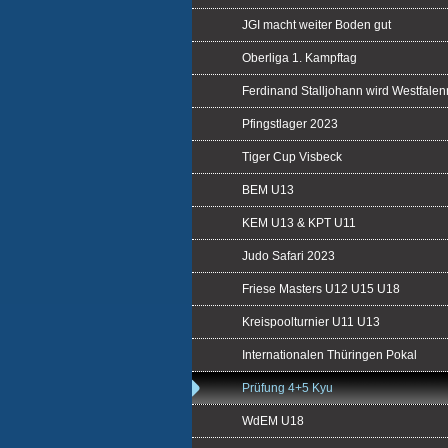
JGI macht weiter Boden gut
Oberliga 1. Kampftag
Ferdinand Stalljohann wird Westfale
Pfingstlager 2023
Tiger Cup Visbeck
BEM U13
KEM U13 & KPT U11
Judo Safari 2023
Friese Masters U12 U15 U18
Kreispoolturnier U11 U13
Internationalen Thüringen Pokal
Prüfung 4+5 Kyu
WdEM U18