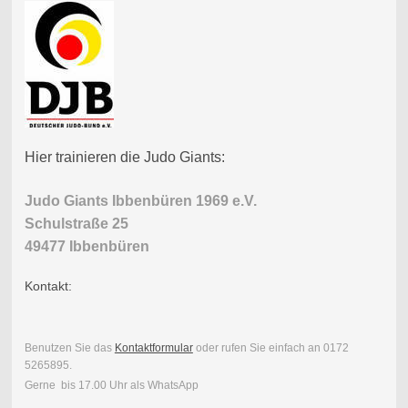
Hier trainieren die Judo Giants:
Judo Giants Ibbenbüren 1969 e.V.
Schulstraße 25
49477 Ibbenbüren
Kontakt:
Benutzen Sie das
Kontaktformular
oder rufen Sie einfach an 0172
5265895.
Gerne bis 17.00 Uhr als WhatsApp
.