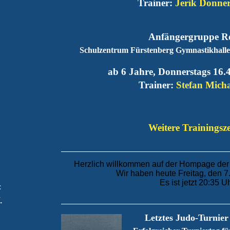
Trainer:
Jerik
Donner
Anfängergruppe R
Schulzentrum Fürstenberg Gymnastikhalle 
ab 6 Jahre, Donnerstags 16.4
Trainer:
Stefan Mich
Weitere Trainingsze
Herzlich willkommen auf der Hompage der
Wir haben heute Freitag, den 7
Es ist jetzt 20:35 U
:
.
Letztes Judo-Turnie