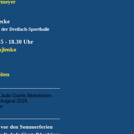
meyer
ecke
der Dreifach-Sporthalle
5 - 18.30 Uhr
ajlenko
iten
 Judo Giants Ibbenbüren.
.August 2026.
hr
r vor den Sommerferien