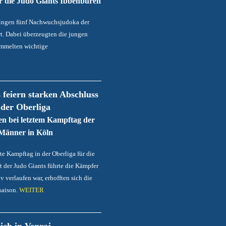
ür die Judo Giants Ibbenbüren
gingen fünf Nachwuchsjudoka der
t. Dabei überzeugten die jungen
ammelten wichtige
 feiern starken Abschluss
der Oberliga
n bei letztem Kampftag der
Männer in Köln
zte Kampftag in der Oberliga für die
der Judo Giants führte die Kämpfer
verlaufen war, erhofften sich die
saison.
WEITER