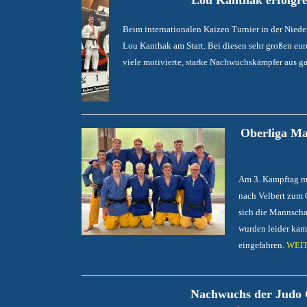
Lou Kanthak erfolgre
Beim internationalen Kaizen Turnier in der Nied
Lou Kanthak am Start. Bei diesen sehr großen eu
viele motivierte, starke Nachwuchskämpfer aus g
Oberliga Ma
Am 3. Kampftag m
nach Velbert zum 
sich die Mannscha
wurden leider kam
eingefahren.
WEI
Nachwuchs der Judo G