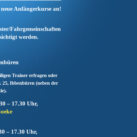
r neue Anfängerkurse an!
ster/Fahrgemeinschaften
ichtigt werden.
enbüren
ligen Trainer erfragen oder
r. 25, Ibbenbüren (neben der
e).
30 – 17.30 Uhr,
Goeke
30 – 17.30 Uhr,