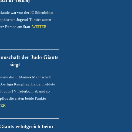
ich in Venraj
erlande war von der JG Ibbenbüren
ropäischen Jugend-Turnier waren
anz Europa am Start.
WEITER
nnschaft der Judo Giants
siegt
usste die 1. Männer Mannschaft
Oberliga Kampftag. Leider meldete
ft vom TV Paderborn ab und so
pflos die ersten beide Punkte
TER
iants erfolgreich beim