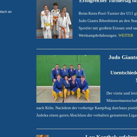
Erfolgreicher Turniertag f
nfach an
Beim Kreis-Pool-Turnier der U11 
Judo Giants Ibbenbüren an den Star
Sportler mit großem Einsatz und s
Wettkampferfahrungen.
WEITER
Judo Giants
Unentschiede
Der vierte und let
Männermannschaft 
nach Köln. Nachdem der vorherige Kampftag durchaus positiv 
Judoka einen guten Abschluss der verhalten gestarteten Liga