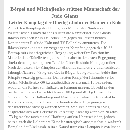
Börgel und Michajlenko stützen Mannschaft der
Judo Giants
Letzter Kampftag der Oberliga Judo der Männer in Köln
Am letzten Kampftag der Oberliga der Männer des Nordrhein-
Westfälischen Judoverbandes reisten die Kämpfer der Judo Giants
Ibbenbüren nach Köln-Dellbrück, um gegen die letzten beiden
Kontrahenten Bushido Köln und TV Dellbrück anzutreten. Die
Ibbenbürener konnten am vergangenen Kampftag gegen den JC 66
Bottrop mit einer siegreichen Begegnung weiter ihre Position im
Mittelfeld der Tabelle festigen, standen aber in der ersten Begegnung
direkt dem ungeschlagenen Tabellenführer Bushido Köln gegenüber.
Nach den ersten vier Kämpfen der Hinrunde stand es 2:2 unentschieden,
Jahongir Nazarov -73 kg und Cevin Börgel -90 kg konnten beide ihre
Kämpfe vorzeitig gewinnen. Den letzten Kampf der Hinrunde verlor
Stefan Michajlenko -66 kg unglücklich bereits nach 13 Sekunden,
wodurch die Kölner zur Halbzeit in Führung gingen. Obwohl in den
beiden verlorenen Gewichtsklassen +90 kg und -81 kg Christopher
Grove für Patrick Hollenberg und Martin Schnieders für Khudabakhsh
Khokiroev ausgetauscht wurden, konnten diese Begegnungen auch in
der Rückrunde nicht gewonnen werden, wodurch bereits der Sieg
ausgeschlossen war. Der erneute vorzeitige Kampfgewinn von Nazarov
-73 kg machte noch einmal Hoffnung auf ein Unentschieden, jedoch
hatten auch die Kölner ihre Kämpfer strategisch ausgewechselt, wodurch
Börgel in der Rückrunde seinen Kampf trotz einer Kampfzeit von knapp