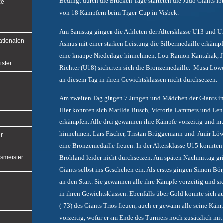
Bedingt durch die Brücken Tage starteten die Judo Giants I
ze
von 18 Kämpfern beim Tiger-Cup in Visbek.
Am Samstag gingen die Athleten der Altersklasse U13 und U1
ationalen
Asmus mit einer starken Leistung die Silbermedaille erkämpf
eine knappe Niederlage hinnehmen. Lou Ramon Kantahak, J
ister
Richter (U18) sicherten sich die Bronzemedaille. Musa Löwe
an diesem Tag in ihren Gewichtsklassen nicht durchsetzen.
Am zweiten Tag gingen 7 Jungen und Mädchen der Giants in d
Hier konnten sich Matilda Busch, Victoria Lammers und Leni 
erkämpfen. Alle drei gewannen ihre Kämpfe vorzeitig und mu
hinnehmen. Lars Fischer, Tristan Brüggemann und Amir Löw
er
eine Bronzemedaille freuen. In der Altersklasse U15 konnte
Bröhland leider nicht durchsetzen. Am späten Nachmittag gri
smeister
Giants selbst ins Geschehen ein. Als erstes gingen Simon Bö
an den Start. Sie gewannen alle ihre Kämpfe vorzeitig und s
in ihren Gewichtsklassen. Ebenfalls über Gold konnte sich auc
(-73) des Giants Trios freuen, auch er gewann alle seine Kä
vorzeitig, wofür er am Ende des Turniers noch zusätzlich m