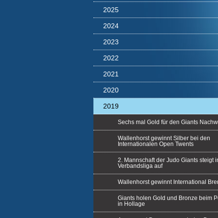
2025
2024
2023
2022
2021
2020
2019
Sechs mal Gold für den Giants Nach
Wallenhorst gewinnt Silber bei den
Internationalen Open Twents
2. Mannschaft der Judo Giants steigt i
Verbandsliga auf
Wallenhorst gewinnt International B
Giants holen Gold und Bronze beim Po
in Hollage