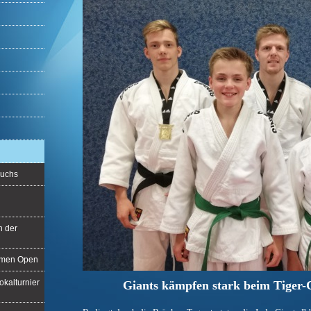
wuchs
n der
remen Open
kalturnier
Giants kämpfen stark beim Tiger-