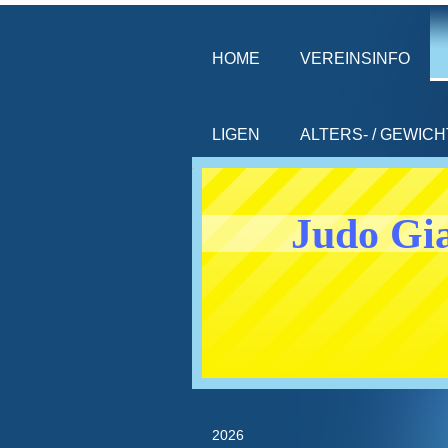
HOME
VEREINSINFO
LIGEN
ALTERS- / GEWIC
Judo Gia
2026