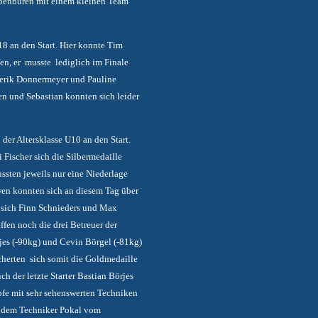
bbenbüren mit einem kleinen Team
8 an den Start. Hier konnte Tim
en, er musste lediglich im Finale
erik Donnermeyer und Pauline
n und Sebastian konnten sich leider
er Altersklasse U10 an den Start.
Fischer sich die Silbermedaille
ssten jeweils nur eine Niederlage
en konnten sich an diesem Tag über
n sich Finn Schnieders und Max
ffen noch die drei Betreuer der
rjes (-90kg) und Cevin Börgel (-81kg)
icherten sich somit die Goldmedaille
h der letzte Starter Bastian Börjes
mpfe mit sehr sehenswerten Techniken
it dem Techniker Pokal vom