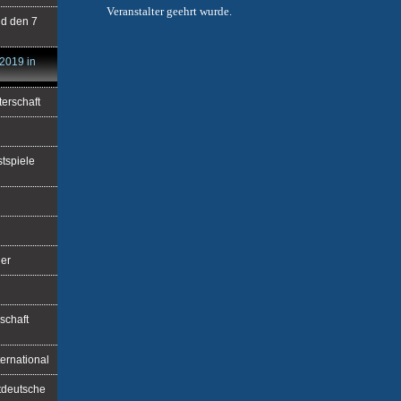
Veranstalter geehrt wurde.
nd den 7
2019 in
erschaft
stspiele
ier
schaft
ernational
stdeutsche