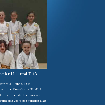
urnier U 11 und U 13
ier der U 11 und U 13 in
ern in den Altersklassen U11/U13
er einer der teilnehmerstärksten
urfte sich über einen vorderen Platz