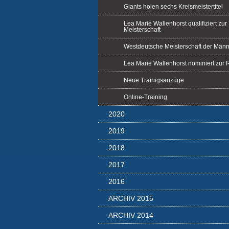
Giants holen sechs Kreismeistertitel
Lea Marie Wallenhorst qualifiziert zu
Meisterschaft
Westdeutsche Meisterschaft der Män
Lea Marie Wallenhorst nominiert zur
Neue Trainigsanzüge
Online-Training
2020
2019
2018
2017
2016
ARCHIV 2015
ARCHIV 2014