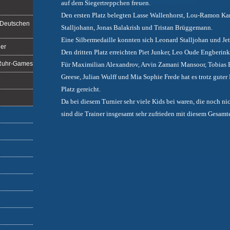
auf dem Siegertreppchen freuen.
Den ersten Platz belegten Lasse Wallenhorst, Lou-Ramon Ka
r Deutschen
Stalljohann, Jonas Balakrish und Tristan Brüggemann.
Eine Silbermedaille konnten sich Leonard Stalljohan und Jet
ner
Den dritten Platz erreichten Piet Junker, Leo Oude Engberin
 Ruhr-Games
Für Maximilian Alexandrov, Arvin Zamani Mansoor, Tobias B
Greese, Julian Wulff und Mia Sophie Frede hat es trotz guter
Platz gereicht.
Da bei diesem Turnier sehr viele Kids bei waren, die noch n
sind die Trainer insgesamt sehr zufrieden mit diesem Gesamt