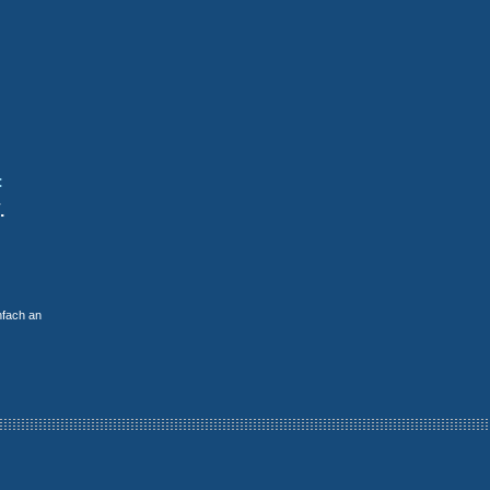
:
.
nfach an