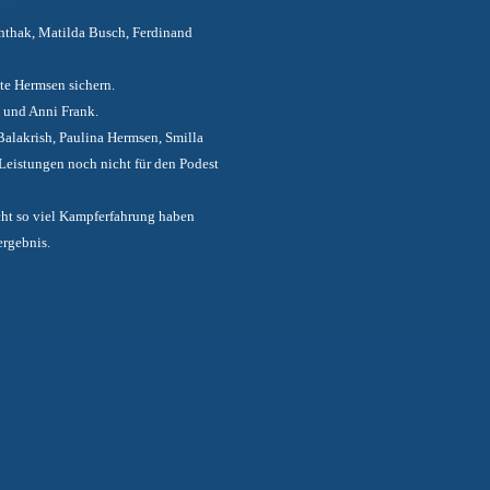
nthak, Matilda Busch, Ferdinand
te Hermsen sichern.
k und Anni Frank.
alakrish, Paulina Hermsen, Smilla
 Leistungen noch nicht für den Podest
icht so viel Kampferfahrung haben
ergebnis.