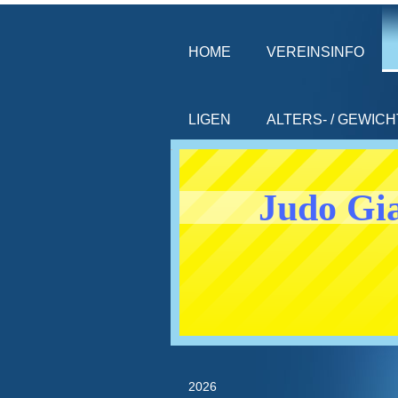
HOME
VEREINSINFO
LIGEN
ALTERS- / GEWIC
Judo Gia
2026