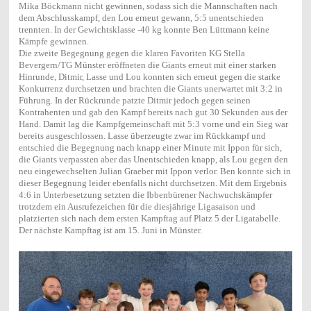
Mika Böckmann nicht gewinnen, sodass sich die Mannschaften nach
dem Abschlusskampf, den Lou erneut gewann, 5:5 unentschieden
trennten. In der Gewichtsklasse -40 kg konnte Ben Lüttmann keine
Kämpfe gewinnen.
Die zweite Begegnung gegen die klaren Favoriten KG Stella
Bevergern/TG Münster eröffneten die Giants erneut mit einer starken
Hinrunde, Ditmir, Lasse und Lou konnten sich erneut gegen die starke
Konkurrenz durchsetzen und brachten die Giants unerwartet mit 3:2 in
Führung. In der Rückrunde patzte Ditmir jedoch gegen seinen
Kontrahenten und gab den Kampf bereits nach gut 30 Sekunden aus der
Hand. Damit lag die Kampfgemeinschaft mit 5:3 vorne und ein Sieg war
bereits ausgeschlossen. Lasse überzeugte zwar im Rückkampf und
entschied die Begegnung nach knapp einer Minute mit Ippon für sich,
die Giants verpassten aber das Unentschieden knapp, als Lou gegen den
neu eingewechselten Julian Graeber mit Ippon verlor. Ben konnte sich in
dieser Begegnung leider ebenfalls nicht durchsetzen. Mit dem Ergebnis
4:6 in Unterbesetzung setzten die Ibbenbürener Nachwuchskämpfer
trotzdem ein Ausrufezeichen für die diesjährige Ligasaison und
platzierten sich nach dem ersten Kampftag auf Platz 5 der Ligatabelle.
Der nächste Kampftag ist am 15. Juni in Münster.