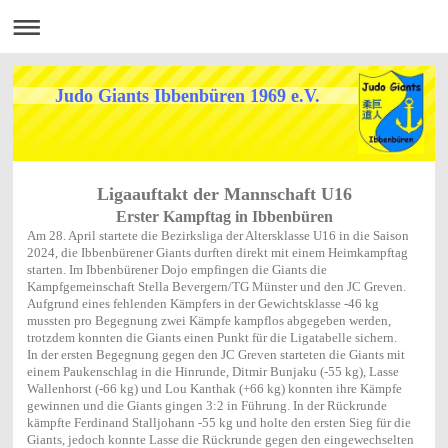
Judo Giants Ibbenbüren 1969 e.V.
Ligaauftakt der Mannschaft U16
Erster Kampftag in Ibbenbüren
Am 28. April startete die Bezirksliga der Altersklasse U16 in die Saison
2024, die Ibbenbürener Giants durften direkt mit einem Heimkampftag
starten. Im Ibbenbürener Dojo empfingen die Giants die
Kampfgemeinschaft Stella Bevergern/TG Münster und den JC Greven.
Aufgrund eines fehlenden Kämpfers in der Gewichtsklasse -46 kg
mussten pro Begegnung zwei Kämpfe kampflos abgegeben werden,
trotzdem konnten die Giants einen Punkt für die Ligatabelle sichern.
In der ersten Begegnung gegen den JC Greven starteten die Giants mit
einem Paukenschlag in die Hinrunde, Ditmir Bunjaku (-55 kg), Lasse
Wallenhorst (-66 kg) und Lou Kanthak (+66 kg) konnten ihre Kämpfe
gewinnen und die Giants gingen 3:2 in Führung. In der Rückrunde
kämpfte Ferdinand Stalljohann -55 kg und holte den ersten Sieg für die
Giants, jedoch konnte Lasse die Rückrunde gegen den eingewechselten