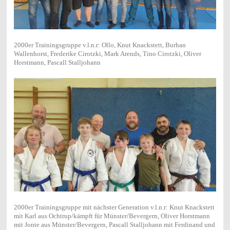
2000er Trainingsgruppe v.l.n.r: Ollo, Knut Knackstett, Burhan
Wallenhorst, Frederike Cirotzki, Mark Arends, Tino Cirotzki, Oliver
Horstmann, Pascall Stalljohann
2000er Trainingsgruppe mit nächster Generation v.l.n.r: Knut Knackstett
mit Karl aus Ochtrup/kämpft für Münster/Bevergern, Oliver Horstmann
mit Jonte aus Münster/Bevergern, Pascall Stalljohann mit Ferdinand und