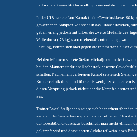
verlor in der Gewichtsklasse -46 kg zwei mal durch technisch
In der U18 startete Lou Kantak in der Gewichtsklasse -90 kg 
gewonnenen Kämpfen konnte er in das Finale einziehen, mus
geben, errang jedoch mit Silber die zweite Medaille des Tage
Wallenhorst (-73 kg) startete ebenfalls mit einem gewonnene
Leistung, konnte sich aber gegen die internationale Konkurr
Bei den Männern startete Stefan Michaljenko in der Gewichts
bei den Männern traditionell sehr stark besetzte Gewichtskla
schaffen. Nach einem verlorenen Kampf setzte sich Stefan ge
Kontertechnik durch und führte bis wenige Sekunden vor K
diesen Vorsprung jedoch nicht über die Kampfzeit retten un
aus.
Trainer Pascal Stalljohann zeigte sich hocherfreut über den 
auch mit der Gesamtleistung der Giants zufrieden: “Für die Kl
der Ibbenbürener durchaus beachtlich; man merkt einfach, d
gekämpft wird und dass unseren Judoka teilweise noch Erfahr