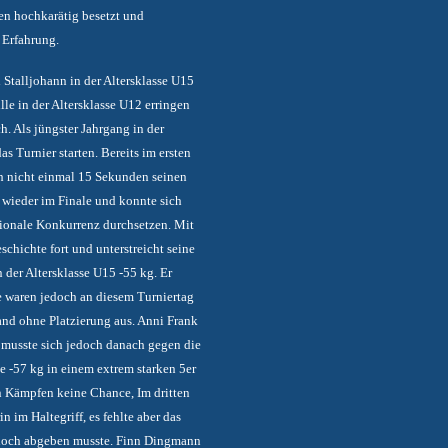
en hochkarätig besetzt und
 Erfahrung.
Stalljohann in der Altersklasse U15
lle in der Altersklasse U12 erringen
h. Als jüngster Jahrgang in der
s Turnier starten. Bereits im ersten
h nicht einmal 15 Sekunden seinen
wieder im Finale und konnte sich
ationale Konkurrenz durchsetzen. Mit
schichte fort und unterstreicht seine
 der Altersklasse U15 -55 kg. Er
e waren jedoch an diesem Turniertag
nd ohne Platzierung aus. Anni Frank
 musste sich jedoch danach gegen die
 -57 kg in einem extrem starken 5er
en Kämpfen keine Chance, Im dritten
 im Haltegriff, es fehlte aber das
h doch abgeben musste. Finn Dingmann