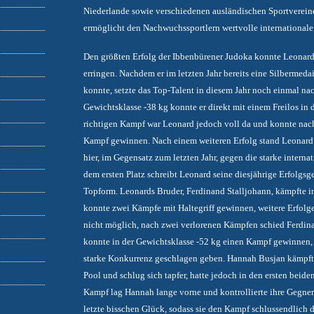
Niederlande sowie verschiedenen ausländischen Sportverein
ermöglicht den Nachwuchssportlern wertvolle internationale
Den größten Erfolg der Ibbenbürener Judoka konnte Leonard 
erringen. Nachdem er im letzten Jahr bereits eine Silbermedai
konnte, setzte das Top-Talent in diesem Jahr noch einmal nac
Gewichtsklasse -38 kg konnte er direkt mit einem Freilos in da
richtigen Kampf war Leonard jedoch voll da und konnte nac
Kampf gewinnen. Nach einem weiteren Erfolg stand Leonard 
hier, im Gegensatz zum letzten Jahr, gegen die starke intern
dem ersten Platz schreibt Leonard seine diesjährige Erfolgsge
Topform. Leonards Bruder, Ferdinand Stalljohann, kämpfte in
konnte zwei Kämpfe mit Haltegriff gewinnen, weitere Erfolg
nicht möglich, nach zwei verlorenen Kämpfen schied Ferdina
konnte in der Gewichtsklasse -52 kg einen Kampf gewinnen,
starke Konkurrenz geschlagen geben. Hannah Busjan kämpfte
Pool und schlug sich tapfer, hatte jedoch in den ersten beid
Kampf lag Hannah lange vorne und kontrollierte ihre Gegnerin
letzte bisschen Glück, sodass sie den Kampf schlussendlic