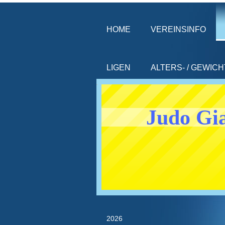
HOME
VEREINSINFO
LIGEN
ALTERS- / GEWIC
Judo Gia
2026