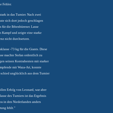
e Fehler.
stark in das Turnier. Nach zwei
ste sich dort jedoch geschlagen
s für die Ibbenbürener. Lasse
n Kampf und zeigte eine starke
enz nicht durchsetzen.
klasse -73 kg für die Giants. Diese
sse machte Stefan ordentlich zu
gen seinen Kontrahenten mit starker
ampfende mit Waza-Ari, konnte
d schied unglücklich aus dem Turnier
tollen Erfolg von Leonard, war aber
asse des Turniers ist das Ergebnis
ass in den Niederlanden anders
ung fehlt.”